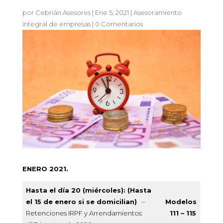
por
Cebrián Asesores
|
Ene 5, 2021
|
Asesoramiento
integral de empresas
|
0 Comentarios
ENERO 2021.
Hasta el día 20 (miércoles): (Hasta
el 15 de enero si se domicilian)
–
Modelos
Retenciones IRPF y Arrendamientos:
111 – 115