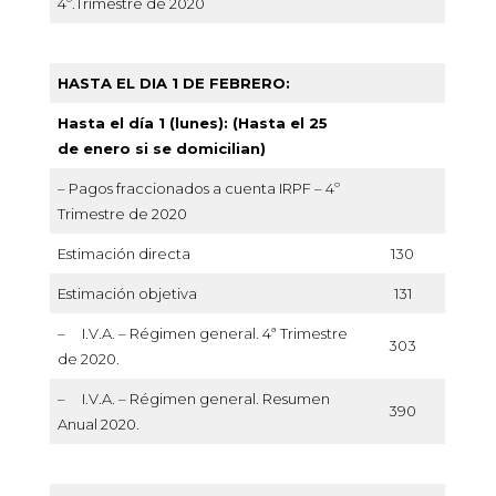
4º.Trimestre de 2020
HASTA EL DIA 1 DE FEBRERO:
Hasta el día 1 (lunes): (Hasta el 25
de enero si se domicilian)
– Pagos fraccionados a cuenta IRPF – 4º
Trimestre de 2020
Estimación directa
130
Estimación objetiva
131
– I.V.A. – Régimen general. 4ª Trimestre
303
de 2020.
– I.V.A. – Régimen general. Resumen
390
Anual 2020.