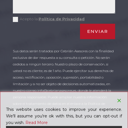
Acepto la
Política de Privacidad
ENVIAR
Sus datos serán tratados por Cebrián Asesores con la finalidad
exclusiva de dar respuesta a su consulta o petición. No serán
cedidos a ningún tercero. Nuestro plazo de conservación, si
usted no es cliente, es de 1 año. Puede ejercitar sus derechos de
acceso, rectificación, oposición, supresión, portabilidad o
limitación y a no ser objeto de decisiones automatizadas, en
nuestro correo info@cebrianasesores.es, donde le atenderá la
persona responsable. Puede ampliar nuestra información
sobre el tratamiento de datos en el enlace a la Política de
This website uses cookies to improve your experience.
privacidad.
We'll assume you're ok with this, but you can opt-out if
you wish.
Read More