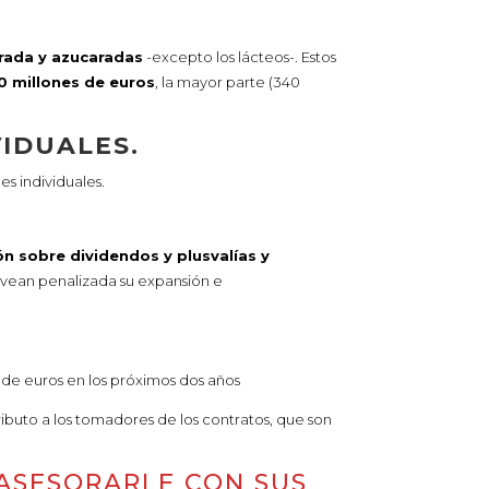
orada y azucaradas
-excepto los lácteos-. Estos
0 millones de euros
, la mayor parte (340
VIDUALES.
s individuales.
ón sobre dividendos y plusvalías y
 vean penalizada su expansión e
de euros en los próximos dos años
ibuto a los tomadores de los contratos, que son
 ASESORARLE CON SUS