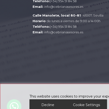
Teléfono:
(+34) 954 51 84 58
Email:
info@cebrianasesores.es
Calle Manolete, local 80-81
· 41007, Sevilla
Horario
de lunes a viernes de 9:00 a 14:00h
Teléfono:
(+34) 954 51 84 58
Email:
info@cebrianasesores.es
This website uses cookies to improve your expe
Decline
Cookie Settings