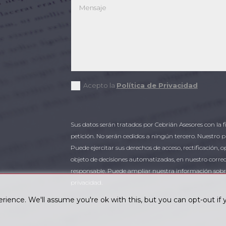
Acepto la
Política de Privacidad
Sus datos serán tratados por Cebrián Asesores con la f
petición. No serán cedidos a ningún tercero. Nuestro pla
Puede ejercitar sus derechos de acceso, rectificación, o
objeto de decisiones automatizadas, en nuestro correo
responsable. Puede ampliar nuestra información sobre 
privacidad.
rience. We'll assume you're ok with this, but you can opt-out if 