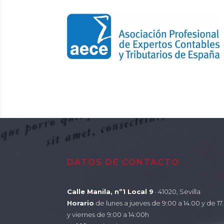
DATOS DE CONTACTO
Calle Manila, nº1 Local 9
· 41020, Sevilla
Horario
de lunes a jueves de 9:00 a 14.00 y de 1
y viernes de 9:00 a 14:00h