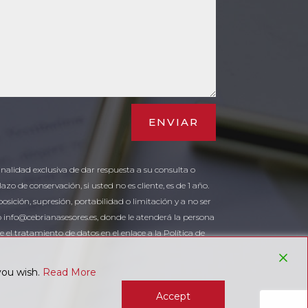
ENVIAR
inalidad exclusiva de dar respuesta a su consulta o
zo de conservación, si usted no es cliente, es de 1 año.
posición, supresión, portabilidad o limitación y a no ser
 info@cebrianasesores.es, donde le atenderá la persona
el tratamiento de datos en el enlace a la Política de
you wish.
Read More
Accept