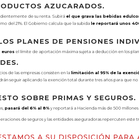
PRODUCTOS AZUCARADOS.
endientemente de su renta. Subirá
el que grava las bebidas edulc
imo del 21%. El Gobierno calcula que la subida
le reportará unos 40
LOS PLANES DE PENSIONES INDI
0 euros
el límite de aportación máxima sujeta a deducción en los plane
DES.
cios de las empresas consisten en la
limitación al 95% de la exenci
rán seguir aplicando la exención total durante tres años para que no
ESTO SOBRE PRIMAS Y SEGUROS.
os,
pasará del 6% al 8%
y reportará a Hacienda más de 500 millones 
peraciones de seguros y las entidades aseguradoras repercuten este tr
.
ESTAMOS A SU DISPOSICIÓN PARA